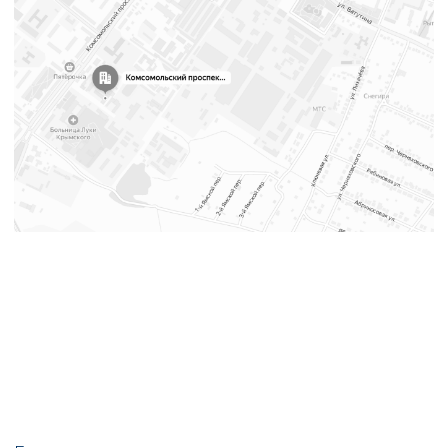
Партнерам
Оптовые продажи
Новости
Политика в области прав человека
Ламинат
Кварц-винил
Линолеум
Аксессуары
Скачать каталог Строй-Сити
8 800 200 80 41
+7 (495) 626-90-89