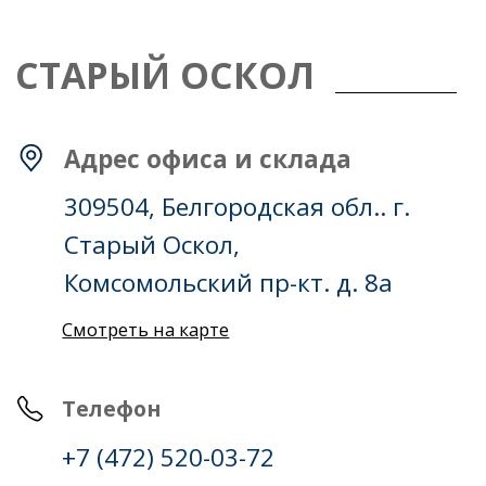
309504, Белгородская обл.. г.
Старый Оскол,
Комсомольский пр-кт. д. 8а
Смотреть на карте
Телефон
+7 (472) 520-03-72
Электронная почта
oskol@stroycity.ru
Время работы
ПН-ПТ: с 9 до 18;
СБ-ВС: выходные дни